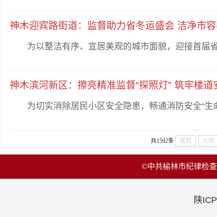
神木迎宾路街道：监督助力省冬运盛会 洁净市
为以整洁有序、宜居美观的城市面貌，迎接首届省冬
神木滨河新区：擦亮精准监督“探照灯” 筑牢楼道安
为切实消除居民小区安全隐患，畅通消防安全“生命通
共1592条
首页
上页
©中共榆林市纪律检
陕ICP