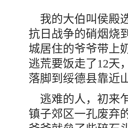
我的大伯叫侯殿选，
抗日战争的硝烟烧
城居住的爷爷带上
逃荒要饭走了12天
落脚到绥德县靠近
逃难的人，初来
镇子郊区一孔废弃