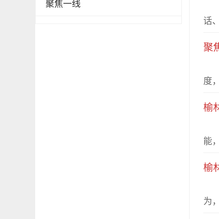
聚焦一线
近
话、
聚
编
度，
榆
榆
能，
榆
2
为