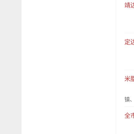
靖
2
定
月
米
米
镇、
全
全